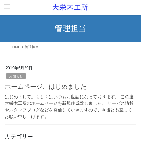
コ
ナ
ン
ビ
テ
ゲ
ン
ー
管理担当
ツ
シ
へ
ョ
ス
ン
HOME
管理担当
キ
に
ッ
移
プ
動
2019年6月29日
お知らせ
ホームページ、はじめました
はじめまして。もしくはいつもお世話になっております。 この度
大栄木工所のホームページを新規作成致しました。 サービス情報
やスタッフブログなどを発信していきますので、今後とも宜しく
お願い申し上げます。
カテゴリー