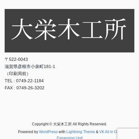
〒522-0043
滋賀県彦根市小泉町181-1
（印刷局前）
TEL : 0749-22-1184
FAX : 0749-26-3202
Copyright © 大栄木工所 All Rights Reserved.
Powered by
WordPress
with
Lightning Theme
&
VK All in One
Expansion Unit