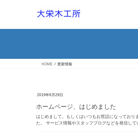
コ
ナ
ン
ビ
テ
ゲ
ン
ー
ツ
シ
へ
ョ
ス
ン
キ
に
ッ
移
HOME
更新情報
プ
動
2019年6月29日
ホームページ、はじめました
はじめまして。もしくはいつもお世話になっており
た。 サービス情報やスタッフブログなどを発信して