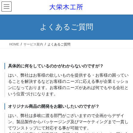
コ
ナ
ン
ビ
テ
ゲ
ン
ー
よくあるご質問
ツ
シ
へ
ョ
ス
ン
HOME
サービス案内
よくあるご質問
キ
に
ッ
移
プ
動
具体的に何をしているのかがわからないのですが？
はい、弊社はお客様の欲しいものを提供する・お客様の困ってい
ることを解決するなどお客様のニーズに応える事が企業ミッショ
ンになっております。お客様のニーズがあれば何でもやる会社と
いう位置づけになります。
オリジナル商品の開発をお願いしたいのですが？
はい、弊社は多岐に渡る部門がございますので企画からデザイ
ン、製品製作からパッケージング及びマーケティングまで一貫し
てワンストップにて対応する事が可能です。